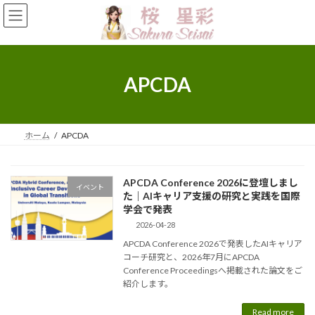
Skip
Skip
to
to
the
the
content
Navigation
APCDA
ホーム
APCDA
APCDA Conference 2026に登壇しまし
イベント
た｜AIキャリア支援の研究と実践を国際
学会で発表
2026-04-28
APCDA Conference 2026で発表したAIキャリア
コーチ研究と、2026年7月にAPCDA
Conference Proceedingsへ掲載された論文をご
紹介します。
Read more