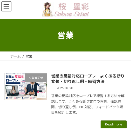
Skip
Skip
to
to
the
the
content
Navigation
営業
ホーム
営業
営業の反論対応ロープレ｜よくある断り
AI営業研修
文句・切り返し例・練習方法
2026-07-20
営業の反論対応をロープレで練習する方法を解
説します。よくある断り文句の背景、確認質
問、切り返し例、NG対応、フィードバック項
目を紹介します。
Read more