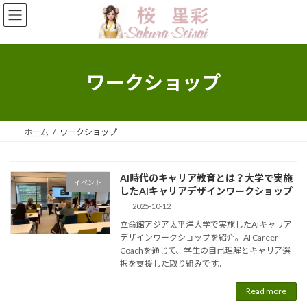
Skip
Skip
to
to
the
the
content
Navigation
ワークショップ
ホーム
ワークショップ
AI時代のキャリア教育とは？大学で実施
イベント
したAIキャリアデザインワークショップ
2025-10-12
立命館アジア太平洋大学で実施したAIキャリア
デザインワークショップを紹介。AI Career
Coachを通じて、学生の自己理解とキャリア選
択を支援した取り組みです。
Read more