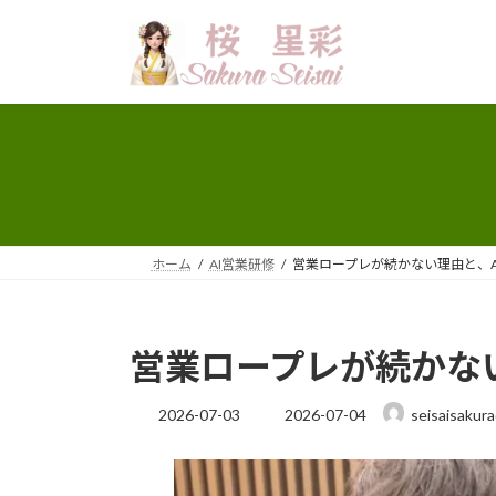
Skip
Skip
to
to
the
the
content
Navigation
ホーム
AI営業研修
営業ロープレが続かない理由と、A
営業ロープレが続かな
Last
2026-07-03
2026-07-04
seisaisakur
updated
: